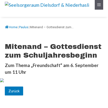
Springe
Menü
zum
Inhalt
Home
|
Paulus
|
Mitenand – Gottesdienst zum...
Mitenand – Gottesdienst
zum Schuljahresbeginn
Zum Thema
„Freundschaft“
am 6. September
um 11 Uhr
Zurück