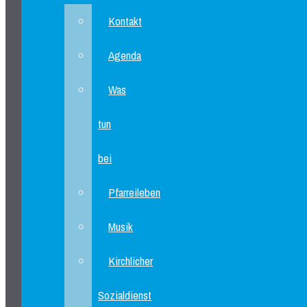
Kontakt
Agenda
Was
tun
bei
Pfarreileben
Musik
Kirchlicher
Sozialdienst